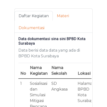
Daftar Kegiatan
Materi
Dokumentasi
Data dokumentasi sina sini BPBD Kota
Surabaya
Data berisi data data yang ada di
BPBD Kota Surabaya
Nama
Nama
No
Kegiatan
Sekolah
Lokasi
Al
1
Sosialisasi
SD
Halaman
Jl
dan
Angkasa
BPBD
II 
Simulasi
Kota
Mitigasi
Surabaya
Bencana