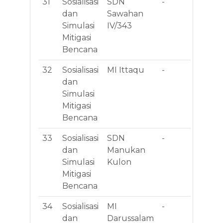
31
Sosialisasi
SDN
-
Jl
dan
Sawahan
An
Simulasi
IV/343
Mitigasi
Bencana
32
Sosialisasi
MI Ittaqu
-
Gg
dan
7 
Simulasi
Mitigasi
Bencana
33
Sosialisasi
SDN
-
Jl
dan
Manukan
Re
Simulasi
Kulon
Mitigasi
Bencana
34
Sosialisasi
MI
-
Jl
dan
Darussalam
Pa