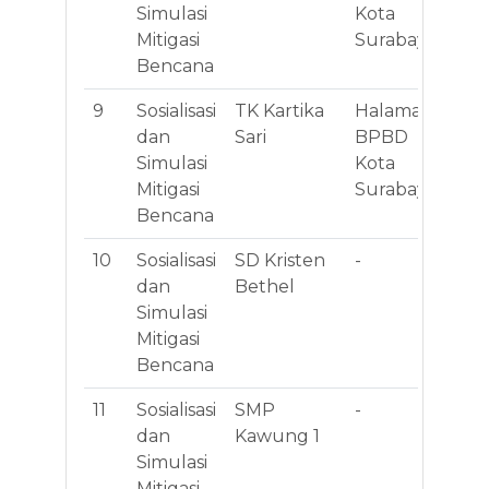
Simulasi
Kota
Mitigasi
Surabaya
Bencana
9
Sosialisasi
TK Kartika
Halaman
Jl
dan
Sari
BPBD
II 
Simulasi
Kota
Mitigasi
Surabaya
Bencana
10
Sosialisasi
SD Kristen
-
Jl
dan
Bethel
An
Simulasi
9,1
Mitigasi
Ta
Bencana
11
Sosialisasi
SMP
-
Jl
dan
Kawung 1
Kli
Simulasi
Ke
Mitigasi
Ke