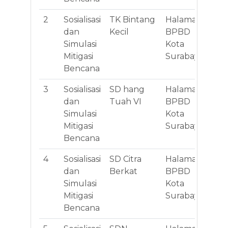
2
Sosialisasi
TK Bintang
Halaman
Jl
dan
Kecil
BPBD
II 
Simulasi
Kota
Mitigasi
Surabaya
Bencana
3
Sosialisasi
SD hang
Halaman
Jl
dan
Tuah VI
BPBD
II 
Simulasi
Kota
Mitigasi
Surabaya
Bencana
4
Sosialisasi
SD Citra
Halaman
Jl
dan
Berkat
BPBD
II 
Simulasi
Kota
Mitigasi
Surabaya
Bencana