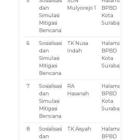
5
Sosialisasi
SDN
Halaman
Jl
dan
Mulyorejo 1
BPBD
II 
Simulasi
Kota
Mitigasi
Surabaya
Bencana
6
Sosialisasi
TK Nusa
Halaman
Jl
dan
Indah
BPBD
II 
Simulasi
Kota
Mitigasi
Surabaya
Bencana
7
Sosialisasi
RA
Halaman
Jl
dan
Hasanah
BPBD
II 
Simulasi
Kota
Mitigasi
Surabaya
Bencana
8
Sosialisasi
TK Aisyah
Halaman
Jl
dan
BPBD
II 