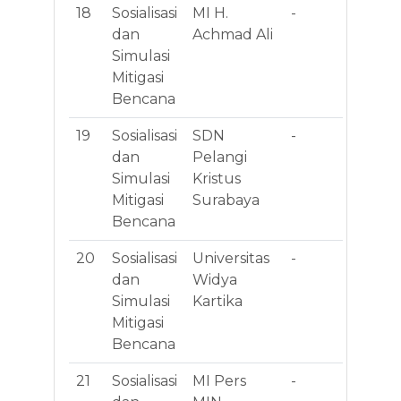
18
Sosialisasi
MI H.
-
Jl
dan
Achmad Ali
Ki
Simulasi
Se
Mitigasi
Bencana
19
Sosialisasi
SDN
-
Jl
dan
Pelangi
An
Simulasi
Kristus
No
Mitigasi
Surabaya
Si
Bencana
20
Sosialisasi
Universitas
-
l. 
dan
Widya
Pr
Simulasi
Kartika
No.
Mitigasi
Ke
Bencana
Mu
21
Sosialisasi
MI Pers
-
Pu