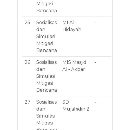
Mitigasi
Su
Bencana
25
Sosialisasi
MI Al-
-
BA
dan
Hidayah
BA
Simulasi
JE
Mitigasi
Bencana
26
Sosialisasi
MIS Masjid
-
Jl.
dan
Al - Akbar
Ak
Simulasi
No
Mitigasi
Bencana
27
Sosialisasi
SD
-
Ja
dan
Mujahidin 2
Cit
Simulasi
RM
Mitigasi
Se
Bencana
Be