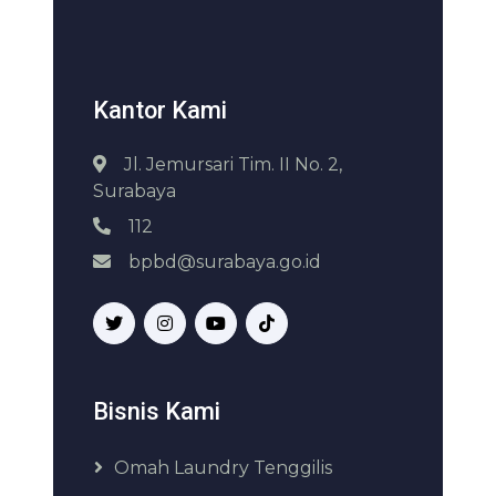
Kantor Kami
Jl. Jemursari Tim. II No. 2,
Surabaya
112
bpbd@surabaya.go.id
Bisnis Kami
Omah Laundry Tenggilis