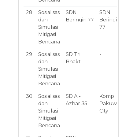
28
Sosialisasi
SDN
SDN
Jl
dan
Beringin 77
Beringin
Se
Simulasi
77
No
Mitigasi
Bencana
29
Sosialisasi
SD Tri
-
Jl
dan
Bhakti
Ba
Simulasi
Mitigasi
Bencana
30
Sosialisasi
SD Al-
Komp
Jl
dan
Azhar 35
Pakuwn
J4
Simulasi
City
Mitigasi
Bencana