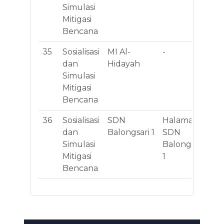
Simulasi
No
Mitigasi
Bencana
35
Sosialisasi
MI Al-
-
Jl.
dan
Hidayah
No
Simulasi
Mitigasi
Bencana
36
Sosialisasi
SDN
Halaman
Jl
dan
Balongsari 1
SDN
Ma
Simulasi
Balongsari
Mitigasi
1
Bencana