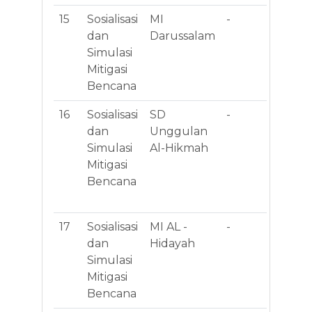
15
Sosialisasi
MI
-
Jl.
dan
Darussalam
Pa
Simulasi
No
Mitigasi
Su
Bencana
16
Sosialisasi
SD
-
Jl.
dan
Unggulan
Gg
Simulasi
Al-Hikmah
Pe
Mitigasi
No.
Bencana
Be
Pa
17
Sosialisasi
MI AL -
-
Ba
dan
Hidayah
Ba
Simulasi
Jer
Mitigasi
BA
Bencana
JE