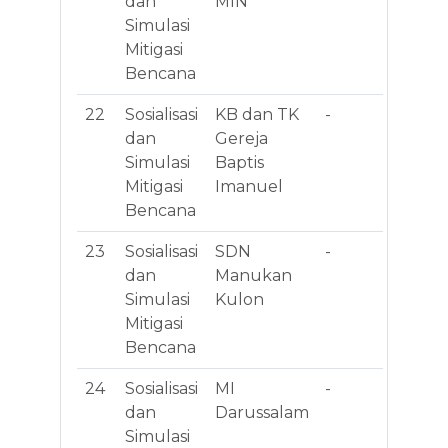
dan
MIN
Wo
Simulasi
We
Mitigasi
No.
Bencana
22
Sosialisasi
KB dan TK
-
Jl.
dan
Gereja
No
Simulasi
Baptis
Ke
Mitigasi
Imanuel
Ke
Bencana
23
Sosialisasi
SDN
-
Jl
dan
Manukan
Re
Simulasi
Kulon
Ma
Mitigasi
Ku
Bencana
Ta
24
Sosialisasi
MI
-
Jl.
dan
Darussalam
Pa
Simulasi
No