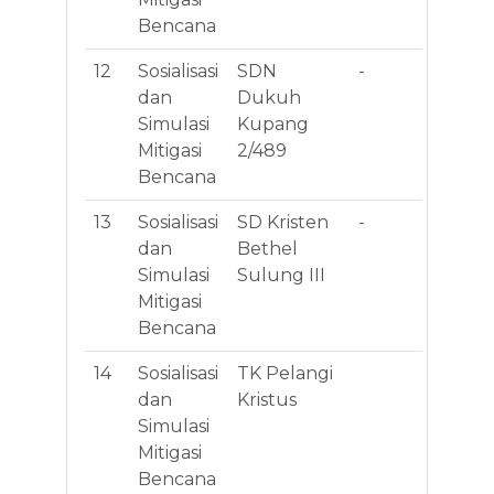
Bencana
Kr
12
Sosialisasi
SDN
-
Jl
dan
Dukuh
Ku
Simulasi
Kupang
No
Mitigasi
2/489
Ku
Bencana
Du
13
Sosialisasi
SD Kristen
-
Jl.
dan
Bethel
Uta
Simulasi
Sulung III
Kut
Mitigasi
Te
Bencana
Me
14
Sosialisasi
TK Pelangi
JL
dan
Kristus
AN
Simulasi
XII
Mitigasi
J
Bencana
W